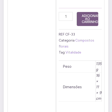
Composto
ADICIONAR
AO
Floral
CARRINHO
Vitalidade
50ml
REF
CF-33
quantidade
Categoria
Compostos
florais
Tag
Vitalidade
135
Peso
g
16
×
Dimensões
11
× 9
cm