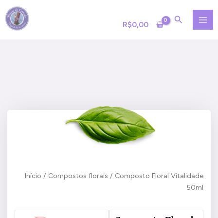
Ir
MA
para
R$
0,00
ME
o
conteúdo
Início
/
Compostos florais
/ Composto Floral Vitalidade
50ml