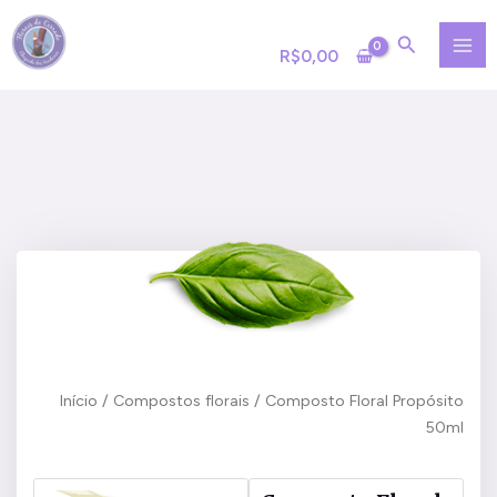
Ir
MA
para
R$
0,00
ME
o
conteúdo
Início
/
Compostos florais
/ Composto Floral Propósito
50ml