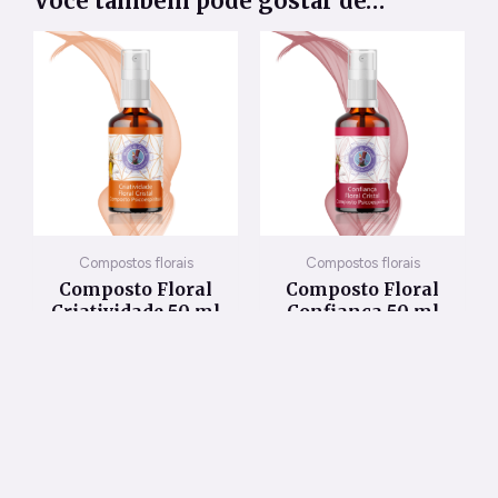
Você também pode gostar de…
Compostos florais
Compostos florais
Composto Floral
Composto Floral
Criatividade 50 ml
Confiança 50 ml
R$
80,00
R$
80,00
ADICIONAR AO
ADICIONAR AO
CARRINHO
CARRINHO