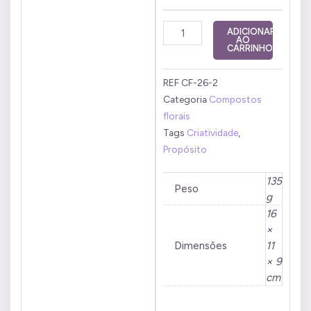
Composto
ADICIONAR
AO
Floral
CARRINHO
Propósito
50ml
REF
CF-26-2
quantidade
Categoria
Compostos
florais
Tags
Criatividade
,
Propósito
135
Peso
g
16
×
Dimensões
11
× 9
cm