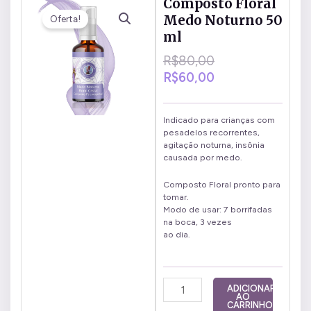
Composto Floral
Medo Noturno 50
Oferta!
ml
O
O
R$
80,00
preço
preço
R$
60,00
original
atual
era:
é:
R$80,00.
R$60,00.
Indicado para crianças com
pesadelos recorrentes,
agitação noturna, insônia
causada por medo.
Composto Floral pronto para
tomar.
Modo de usar: 7 borrifadas
na boca, 3 vezes
ao dia.
Composto
ADICIONAR
AO
Floral
CARRINHO