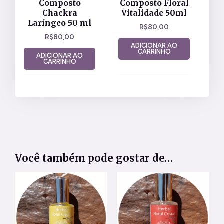
Composto
Composto Floral
Chackra
Vitalidade 50ml
Laríngeo 50 ml
R$
80,00
R$
80,00
ADICIONAR AO
CARRINHO
ADICIONAR AO
CARRINHO
Você também pode gostar de…
Este
Este
produto
produt
tem
tem
várias
várias