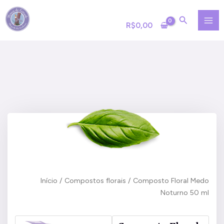
Ir
MA
para
R$
0,00
ME
o
conteúdo
Início
/
Compostos florais
/ Composto Floral Medo
Noturno 50 ml