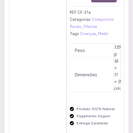
Medo
Noturno
REF
CF-21a
50
Categorias
Compostos
ml
florais
,
Ofertas
quantidade
Tags
Crianças
,
Medo
135
Peso
g
16
×
Dimensões
11
× 9
cm
Produto 100% Natural
Pagamento Seguro
Entrega Garantida