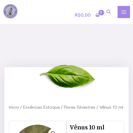
Ir
MA
para
R$
0,00
ME
o
conteúdo
Início
/
Essências Estoque
/
Flores Silvestres
/ Vênus 10 ml
Vênus 10 ml