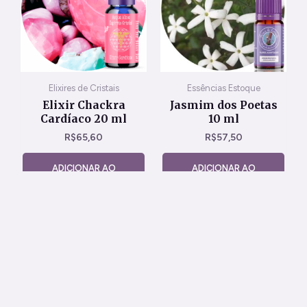
Elixires de Cristais
Essências Estoque
Elixir Chackra
Jasmim dos Poetas
Cardíaco 20 ml
10 ml
R$
65,60
R$
57,50
ADICIONAR AO
ADICIONAR AO
CARRINHO
CARRINHO