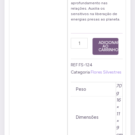
aprofundamento nas
relações. Auxilia os
sensitivos na liberação de
energias presas ao planeta.
Vênus
ADICIONAR
AO
10
CARRINHO
ml
quantidade
REF
FS-124
Categoria
Flores Silvestres
70
Peso
g
16
×
11
Dimensões
×
9
cm