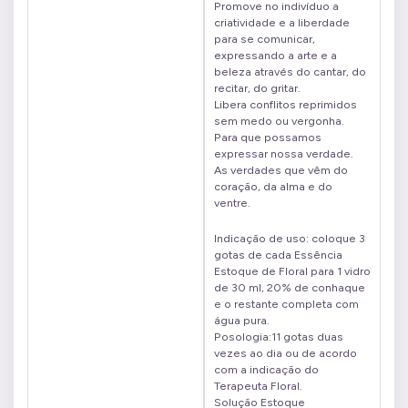
Promove no indivíduo a
criatividade e a liberdade
para se comunicar,
expressando a arte e a
beleza através do cantar, do
recitar, do gritar.
Libera conflitos reprimidos
sem medo ou vergonha.
Para que possamos
expressar nossa verdade.
As verdades que vêm do
coração, da alma e do
ventre.
Indicação de uso: coloque 3
gotas de cada Essência
Estoque de Floral para 1 vidro
de 30 ml, 20% de conhaque
e o restante completa com
água pura.
Posologia:11 gotas duas
vezes ao dia ou de acordo
com a indicação do
Terapeuta Floral.
Solução Estoque