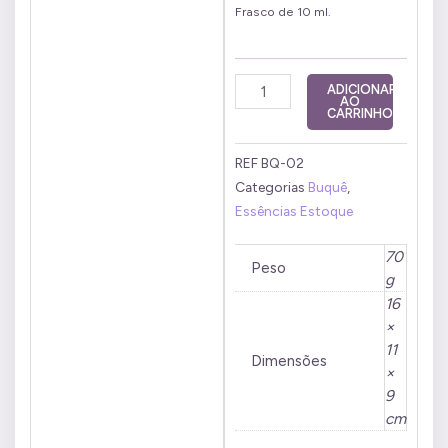
Frasco de 10 ml.
Buquê
ADICIONAR
AO
Comunicação
CARRINHO
10
ml
REF
BQ-02
quantidade
Categorias
Buquê
,
Essências Estoque
70
Peso
g
16
×
11
Dimensões
×
9
cm