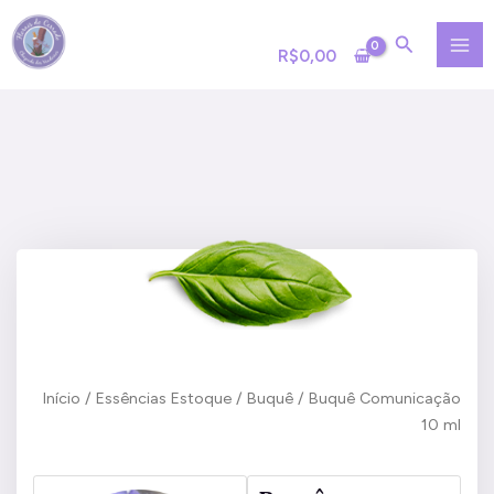
Ir
MA
para
R$
0,00
ME
o
conteúdo
Início
/
Essências Estoque
/
Buquê
/ Buquê Comunicação
10 ml