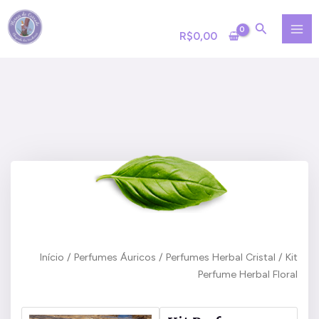
Ir
MA
para
R$
0,00
ME
o
conteúdo
Início
/
Perfumes Áuricos
/
Perfumes Herbal Cristal
/ Kit
Perfume Herbal Floral