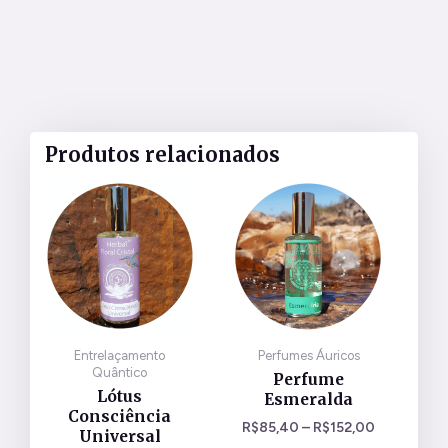
Produtos relacionados
Este
Este
produto
produto
tem
tem
várias
várias
variantes.
variantes.
As
As
opções
opções
Entrelaçamento
Perfumes Áuricos
podem
podem
Quântico
Perfume
ser
ser
Lótus
Esmeralda
escolhidas
escolhidas
Consciência
R$
85,40
–
R$
152,00
na
na
Universal