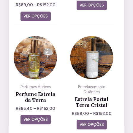
página
página
R$
89,00
–
R$
152,00
VER OPÇÕES
do
do
VER OPÇÕES
produto
produto
Este
Este
produto
produto
tem
tem
várias
várias
variantes.
variantes.
As
As
opções
opções
Perfumes Áuricos
Entrelaçamento
podem
podem
Quântico
Perfume Estrela
ser
ser
Estrela Portal
da Terra
escolhidas
escolhidas
Terra Cristal
R$
85,40
–
R$
152,00
na
na
R$
89,00
–
R$
152,00
página
página
VER OPÇÕES
do
do
VER OPÇÕES
produto
produto