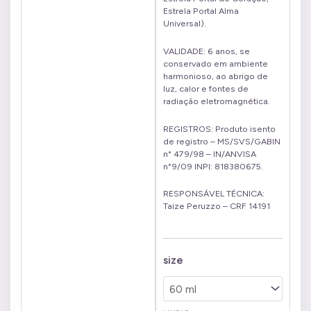
Estrela Portal Alma
Universal).
VALIDADE: 6 anos, se
conservado em ambiente
harmonioso, ao abrigo de
luz, calor e fontes de
radiação eletromagnética.
REGISTROS: Produto isento
de registro – MS/SVS/GABIN
n° 479/98 – IN/ANVISA
n°9/09 INPI: 818380675.
RESPONSÁVEL TÉCNICA:
Taize Peruzzo – CRF 14191
Kit
size
Perfume
Herbal
Floral