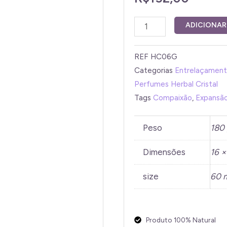
ADICIONAR
REF
HC06G
Categorias
Entrelaçament
Perfumes Herbal Cristal
Tags
Compaixão
,
Expansã
Peso
180
Dimensões
16 ×
size
60 m
Produto 100% Natural