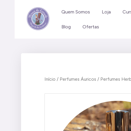
Ir
para
Quem Somos
Loja
Cur
o
Blog
Ofertas
conteúdo
Início
/
Perfumes Áuricos
/
Perfumes Herba