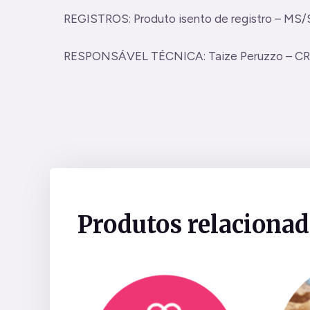
REGISTROS: Produto isento de registro – MS
RESPONSÁVEL TÉCNICA: Taize Peruzzo – CR
Produtos relaciona
Este
produto
tem