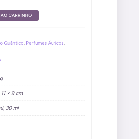
 AO CARRINHO
o Quântico
,
Perfumes Áuricos
,
o
 g
 11 × 9 cm
l, 30 ml