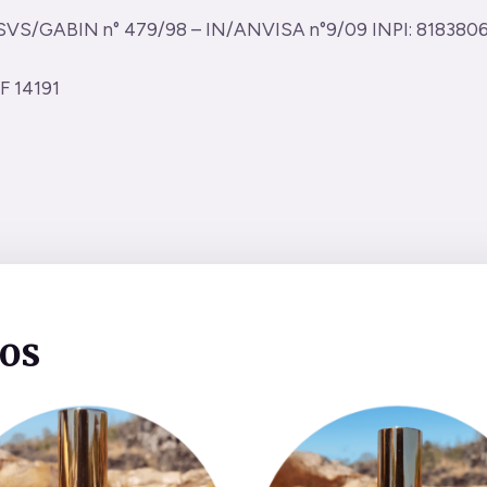
/SVS/GABIN n° 479/98 – IN/ANVISA n°9/09 INPI: 8183806
F 14191
dos
Este
produto
tem