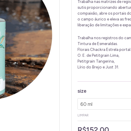
Trabalha nas matrizes de reg
sutis proporcionando abertur
compaixão, abre os portais do
o campo áurico e eleva as fr
liberação de limitações e expa
Trabalha nos registros do ca
Tintura de Esmeraldas.
Florais Chackra Estrela portal
O. E. de Petitgrain Lima,
Petitgrain Tangerina,
Lírio do Brejo e Just 31.
Estrela
size
Portal
do
Coração
LIMPAR
quantidade
R$
152,00