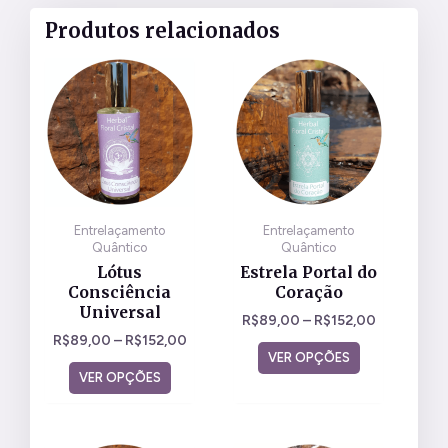
Produtos relacionados
Este
Este
produto
produto
tem
tem
várias
várias
variantes.
variantes.
As
As
opções
opções
Entrelaçamento
Entrelaçamento
podem
podem
Quântico
Quântico
ser
ser
Lótus
Estrela Portal do
escolhidas
escolhidas
Consciência
Coração
na
na
Universal
R$
89,00
–
R$
152,00
página
página
R$
89,00
–
R$
152,00
do
do
VER OPÇÕES
VER OPÇÕES
produto
produto