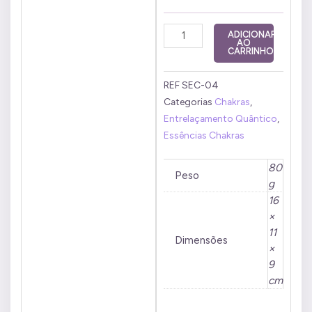
Estoque
ADICIONAR
AO
Chakra
CARRINHO
Plexo
Solar
REF
SEC-04
20
Categorias
Chakras
,
ml
Entrelaçamento Quântico
,
quantidade
Essências Chakras
80
Peso
g
16
×
11
Dimensões
×
9
cm