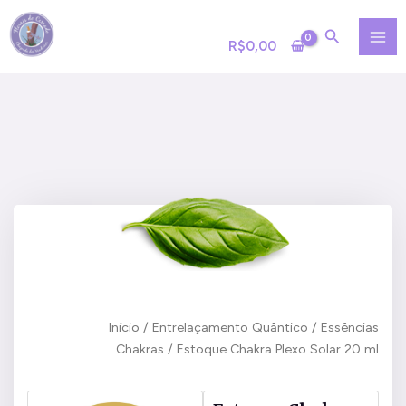
Ir
MA
para
R$
0,00
ME
o
conteúdo
Início
/
Entrelaçamento Quântico
/
Essências
Chakras
/ Estoque Chakra Plexo Solar 20 ml