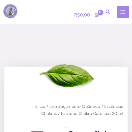
Ir
MA
para
R$
0,00
ME
o
conteúdo
Início
/
Entrelaçamento Quântico
/
Essências
Chakras
/ Estoque Chakra Cardíaco 20 ml