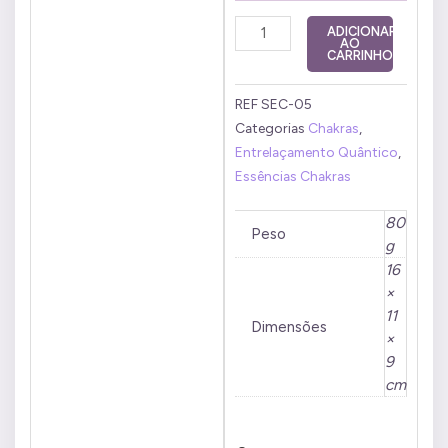
Estoque
ADICIONAR
AO
Chakra
CARRINHO
Cardíaco
20
REF
SEC-05
ml
Categorias
Chakras
,
quantidade
Entrelaçamento Quântico
,
Essências Chakras
80
Peso
g
16
×
11
Dimensões
×
9
cm