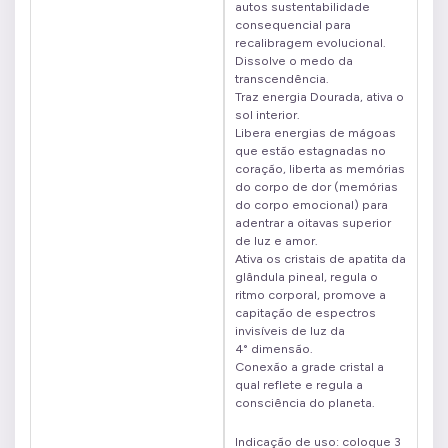
autos sustentabilidade
consequencial para
recalibragem evolucional.
Dissolve o medo da
transcendência.
Traz energia Dourada, ativa o
sol interior.
Libera energias de mágoas
que estão estagnadas no
coração, liberta as memórias
do corpo de dor (memórias
do corpo emocional) para
adentrar a oitavas superior
de luz e amor.
Ativa os cristais de apatita da
glândula pineal, regula o
ritmo corporal, promove a
capitação de espectros
invisíveis de luz da
4° dimensão.
Conexão a grade cristal a
qual reflete e regula a
consciência do planeta.
Indicação de uso: coloque 3