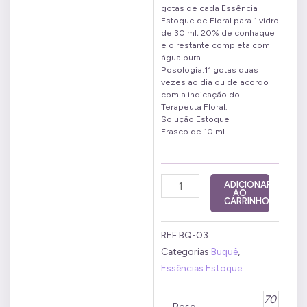
gotas de cada Essência
Estoque de Floral para 1 vidro
de 30 ml, 20% de conhaque
e o restante completa com
água pura.
Posologia:11 gotas duas
vezes ao dia ou de acordo
com a indicação do
Terapeuta Floral.
Solução Estoque
Frasco de 10 ml.
Buquê
ADICIONAR
AO
Consciência
CARRINHO
Cristal
10
REF
BQ-03
ml
Categorias
Buquê
,
quantidade
Essências Estoque
70
Peso