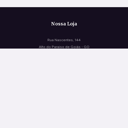
Nossa Loja
Rua Nascentes, 144
Alto do Paraiso de Goiás - GO
CEP: 73770-000
Horário de funcionamento de segunda a sábado das 9:30 às 18:30
Atendimento
(62) 3446-1410
(62) 98444-2968
floraisdocerrado@gmail.com