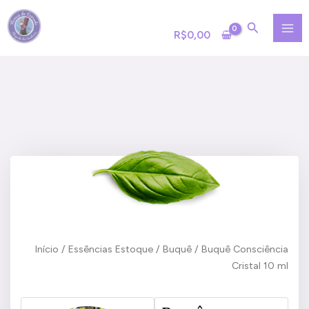
Ir
MA
para
R$
0,00
ME
o
conteúdo
Início
/
Essências Estoque
/
Buquê
/ Buquê Consciência
Cristal 10 ml