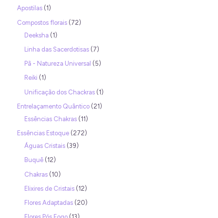
Apostilas
1
Compostos florais
72
Deeksha
1
Linha das Sacerdotisas
7
Pã - Natureza Universal
5
Reiki
1
Unificação dos Chackras
1
Entrelaçamento Quântico
21
Essências Chakras
11
Essências Estoque
272
Águas Cristais
39
Buquê
12
Chakras
10
Elixires de Cristais
12
Flores Adaptadas
20
Flores Pós Fogo
13