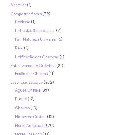
Apostilas
1
Compostos florais
72
Deeksha
1
Linha das Sacerdotisas
7
Pã - Natureza Universal
5
Reiki
1
Unificação dos Chackras
1
Entrelaçamento Quântico
21
Essências Chakras
11
Essências Estoque
272
Águas Cristais
39
Buquê
12
Chakras
10
Elixires de Cristais
12
Flores Adaptadas
20
Flores Pós Fogo
13