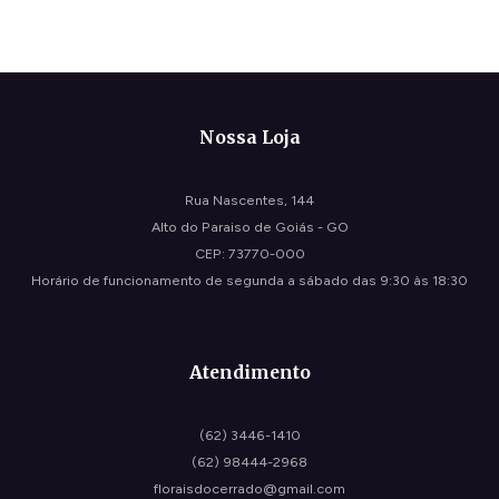
Nossa Loja
Rua Nascentes, 144
Alto do Paraiso de Goiás - GO
CEP: 73770-000
Horário de funcionamento de segunda a sábado das 9:30 às 18:30
Atendimento
(62) 3446-1410
(62) 98444-2968
floraisdocerrado@gmail.com