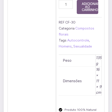
Composto
ADICIONAR
AO
Floral
CARRINHO
Sexualidade
Masculina
REF
CF-30
50ml
Categoria
Compostos
quantidade
florais
Tags
Autocontrole
,
Homens
,
Sexualidade
135
Peso
g
16
×
Dimensões
11
× 9
cm
Produto 100% Natural