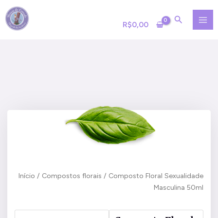
Ir
MA
para
R$
0,00
ME
o
conteúdo
Início
/
Compostos florais
/ Composto Floral Sexualidade
Masculina 50ml