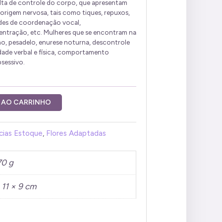
lta de controle do corpo, que apresentam
origem nervosa, tais como tiques, repuxos,
dades de coordenação vocal,
centração, etc. Mulheres que se encontram na
o, pesadelo, enurese noturna, descontrole
dade verbal e física, comportamento
sessivo.
 AO CARRINHO
cias Estoque
,
Flores Adaptadas
70 g
 11 × 9 cm