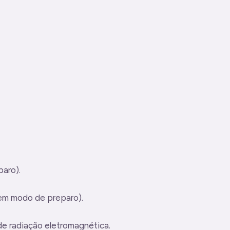
paro).
e em modo de preparo).
de radiação eletromagnética.