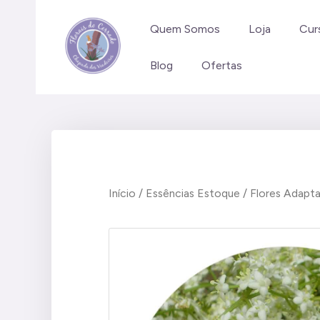
Ir
para
Quem Somos
Loja
Cur
o
Blog
Ofertas
conteúdo
Início
/
Essências Estoque
/
Flores Adapt