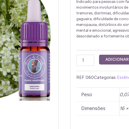
Indicado para pessoas com fa
movimentos involuntários de 
tremores, disritmias, dificul
gagueira, dificuldade de con
menopausa, distúrbios do son
mental e emocional, agressivi
desordenado e fortemente ob
Sabugueiro
ADICIONAR
10
ml
REF
060
Categorias
Essên
quantidade
Peso
0,0
Dimensões
16 ×