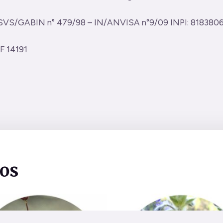
/SVS/GABIN n° 479/98 – IN/ANVISA n°9/09 INPI: 8183806
F 14191
dos