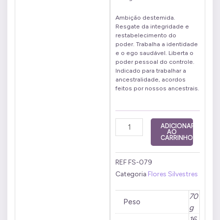
Ambição destemida.
Resgate da integridade e
restabelecimento do
poder. Trabalha a identidade
e o ego saudável. Liberta o
poder pessoal do controle.
Indicado para trabalhar a
ancestralidade, acordos
feitos por nossos ancestrais.
Murici
ADICIONAR
AO
10
CARRINHO
ml
quantidade
REF
FS-079
Categoria
Flores Silvestres
70
Peso
g
16