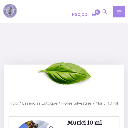
Ir
MA
para
R$
0,00
ME
o
conteúdo
Início
/
Essências Estoque
/
Flores Silvestres
/ Murici 10 ml
Murici 10 ml