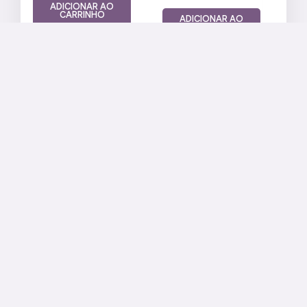
ADICIONAR AO
CARRINHO
ADICIONAR AO
CARRINHO
Nossa Loja
Rua Nascentes, 144
Alto do Paraiso de Goiás - GO
CEP: 73770-000