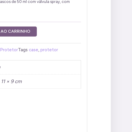
rascos de 50 ml com válvula spray, com
 AO CARRINHO
Protetor
Tags
case
,
protetor
g
 11 × 9 cm