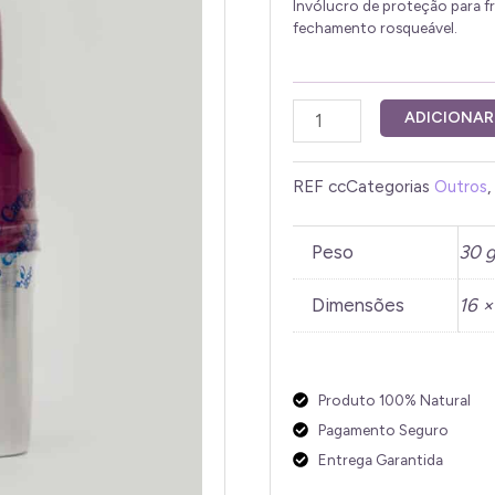
Invólucro de proteção para f
fechamento rosqueável.
Invólucro
ADICIONAR
Proteção
Care
REF
cc
Categorias
Outros
,
Case
quantidade
Peso
30 
Dimensões
16 ×
Produto 100% Natural
Pagamento Seguro
Entrega Garantida