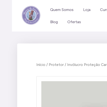
Ir
para
Quem Somos
Loja
Cur
o
Blog
Ofertas
conteúdo
Início
/
Protetor
/ Invólucro Proteção Ca