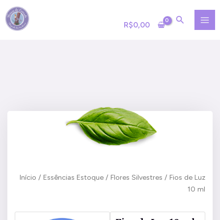
Ir
MA
para
R$
0,00
ME
o
conteúdo
Início
/
Essências Estoque
/
Flores Silvestres
/ Fios de Luz
10 ml