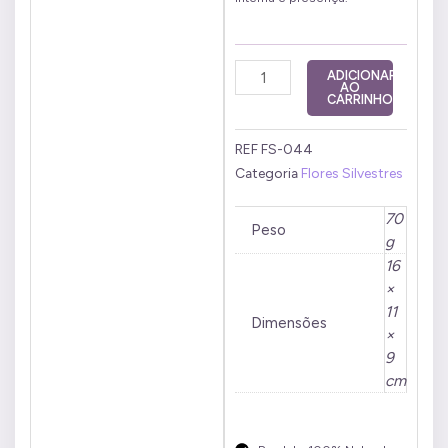
Fios
ADICIONAR
AO
de
CARRINHO
Luz
10
REF
FS-044
ml
Categoria
Flores Silvestres
quantidade
70
Peso
g
16
×
11
Dimensões
×
9
cm