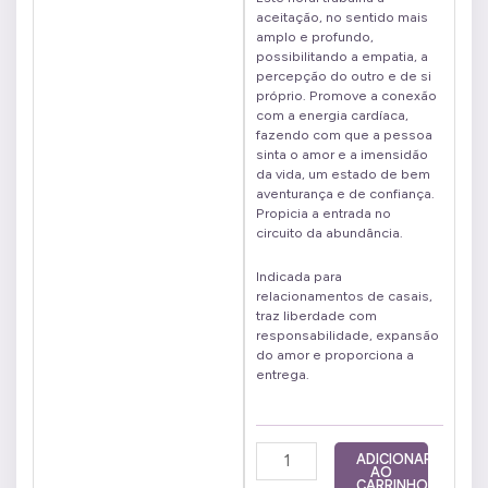
aceitação, no sentido mais
amplo e profundo,
possibilitando a empatia, a
percepção do outro e de si
próprio. Promove a conexão
com a energia cardíaca,
fazendo com que a pessoa
sinta o amor e a imensidão
da vida, um estado de bem
aventurança e de confiança.
Propicia a entrada no
circuito da abundância.
Indicada para
relacionamentos de casais,
traz liberdade com
responsabilidade, expansão
do amor e proporciona a
entrega.
Dádiva
ADICIONAR
AO
10
CARRINHO