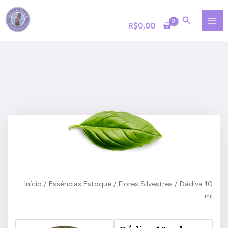
Ir
MA
para
R$
0,00
ME
o
conteúdo
Início
/
Essências Estoque
/
Flores Silvestres
/ Dádiva 10
ml