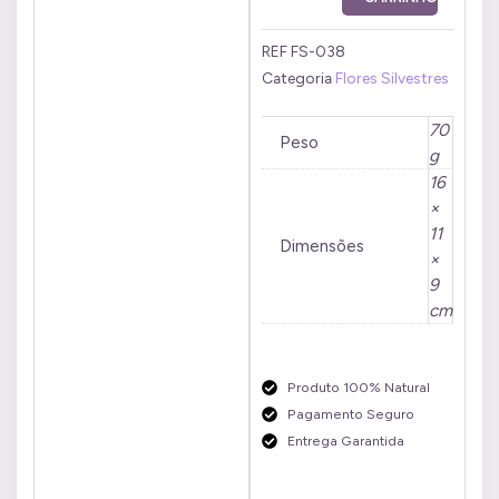
ml
quantidade
REF
FS-038
Categoria
Flores Silvestres
70
Peso
g
16
×
11
Dimensões
×
9
cm
Produto 100% Natural
Pagamento Seguro
Entrega Garantida