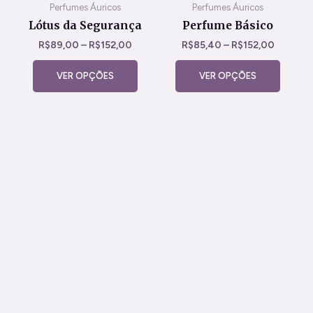
ser
ser
Perfumes Áuricos
Perfumes Áuricos
escolhidas
escolh
Lótus da Segurança
Perfume Básico
na
na
R$
89,00
–
R$
152,00
R$
85,40
–
R$
152,00
página
página
do
do
VER OPÇÕES
VER OPÇÕES
produto
produt
Elixires de Cristais
Elixir Chackra
Básico 20 ml