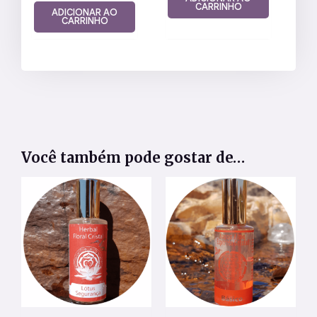
CARRINHO
ADICIONAR AO
CARRINHO
Você também pode gostar de…
Este
Este
produto
produt
tem
tem
várias
várias
variantes.
variant
As
As
opções
opçõe
podem
pode