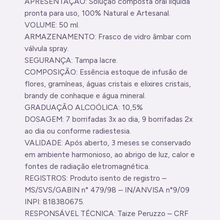
APRESENTAÇÃO: Solução composta oral líquida
pronta para uso, 100% Natural e Artesanal.
VOLUME: 50 ml.
ARMAZENAMENTO: Frasco de vidro âmbar com
válvula spray.
SEGURANÇA: Tampa lacre.
COMPOSIÇÃO: Essência estoque de infusão de
flores, gramíneas, águas cristais e elixires cristais,
brandy de conhaque e água mineral.
GRADUAÇÃO ALCOÓLICA: 10,5%
DOSAGEM: 7 borrifadas 3x ao dia, 9 borrifadas 2x
ao dia ou conforme radiestesia.
VALIDADE: Após aberto, 3 meses se conservado
em ambiente harmonioso, ao abrigo de luz, calor e
fontes de radiação eletromagnética.
REGISTROS: Produto isento de registro –
MS/SVS/GABIN n° 479/98 – IN/ANVISA n°9/09
INPI: 818380675.
RESPONSÁVEL TÉCNICA: Taize Peruzzo – CRF