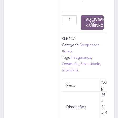
Composto
ADICIONAR
AO
Chackra
CARRINHO
Básico
50
REF
147
ml
Categoria
Compostos
quantidade
florais
Tags
Insegurança
,
Obsessão
,
Sexualidade
,
Vitalidade
135
Peso
g
16
×
Dimensões
11
× 9