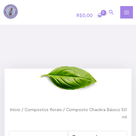
Ir
MA
para
R$
0,00
ME
o
conteúdo
Início
/
Compostos florais
/ Composto Chackra Básico 50
ml