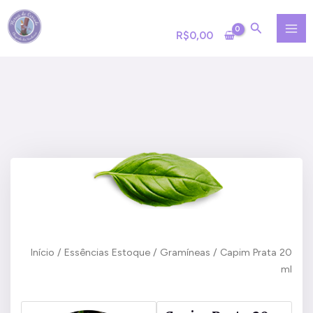
Ir
MA
para
R$
0,00
ME
o
conteúdo
Início
/
Essências Estoque
/
Gramíneas
/ Capim Prata 20
ml