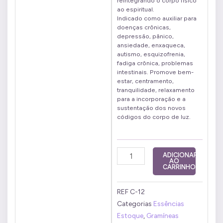
reintegrando o corpo físico
ao espiritual.
Indicado como auxiliar para
doenças crônicas,
depressão, pânico,
ansiedade, enxaqueca,
autismo, esquizofrenia,
fadiga crônica, problemas
intestinais. Promove bem-
estar, centramento,
tranquilidade, relaxamento
para a incorporação e a
sustentação dos novos
códigos do corpo de luz.
Capim
ADICIONAR
AO
Prata
CARRINHO
20
ml
REF
C-12
quantidade
Categorias
Essências
Estoque
,
Gramíneas