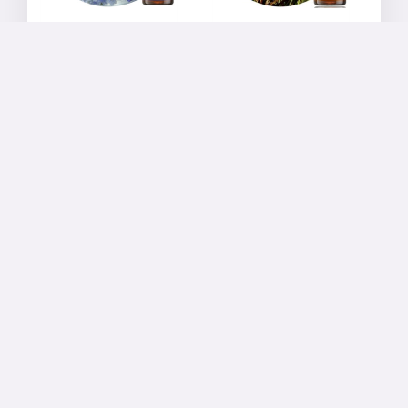
Buquê
Essências Estoque
Buquê
Goela de Pato 10
Comunicação 10
ml
ml
R$
57,50
R$
57,50
ADICIONAR AO
CARRINHO
ADICIONAR AO
CARRINHO