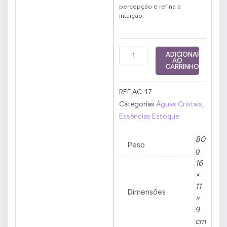
percepção e refina a
intuição.
Água
ADICIONAR
AO
Benta
CARRINHO
20
ml
REF
AC-17
quantidade
Categorias
Águas Cristais
,
Essências Estoque
80
Peso
g
16
×
11
Dimensões
×
9
cm