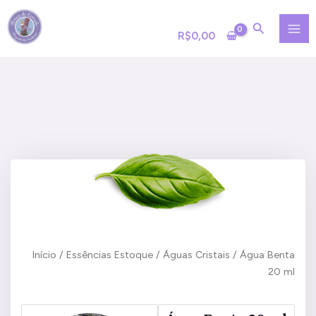
Ir
MA
para
R$
0,00
ME
o
conteúdo
Início
/
Essências Estoque
/
Águas Cristais
/ Água Benta
20 ml