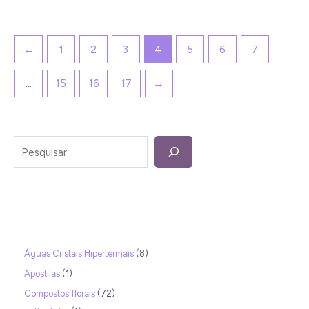
←
1
2
3
4
5
6
7
…
15
16
17
→
Águas Cristais Hipertermais
8
Apostilas
1
Compostos florais
72