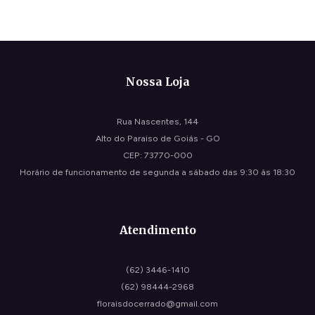
Nossa Loja
Rua Nascentes, 144
Alto do Paraiso de Goiás - GO
CEP: 73770-000
Horário de funcionamento de segunda a sábado das 9:30 às 18:30
Atendimento
(62) 3446-1410
(62) 98444-2968
floraisdocerrado@gmail.com